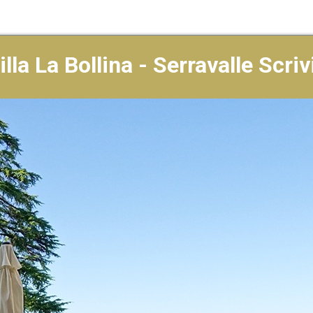
illa La Bollina - Serravalle Scriv