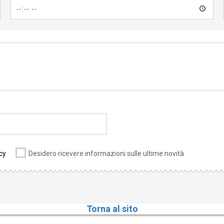
cy
Desidero ricevere informazioni sulle ultime novità
Torna al sito